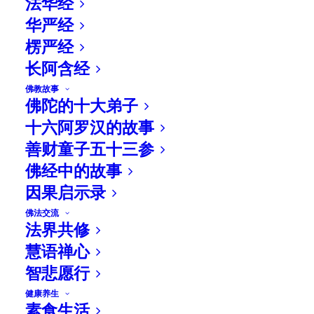
法华经
示合輯
华严经
楞严经
by Master Diana Buddhist Network
长阿含经
佛教故事
佛陀的十大弟子
十六阿罗汉的故事
善财童子五十三参
佛经中的故事
因果启示录
佛法交流
法界共修
慧语禅心
智悲愿行
健康养生
素食生活