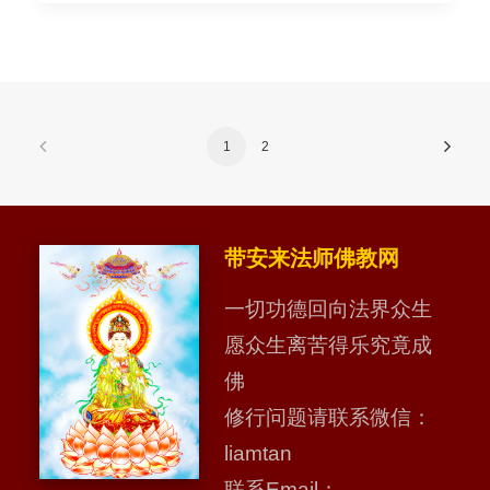
1
2
带安来法师佛教网
一切功德回向法界众生
愿众生离苦得乐究竟成
佛
修行问题请联系微信：
liamtan
联系Email：