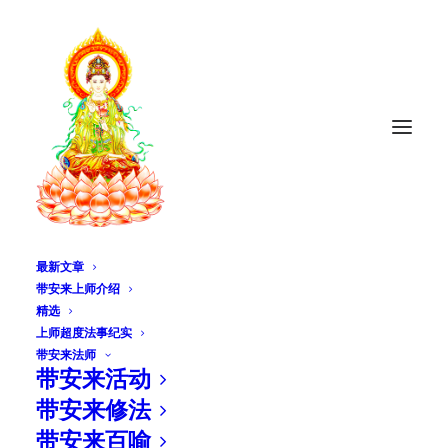
最新文章
带安来上师介绍
精选
金剛般若波羅蜜經
上师超度法事纪实
带安来法师
带安来活动
2023年1月25日
|
IN
般若宝库
,
视频分类
|
BY
MASTER DIANA
BUDDHIST NETWORK
带安来修法
带安来百喻