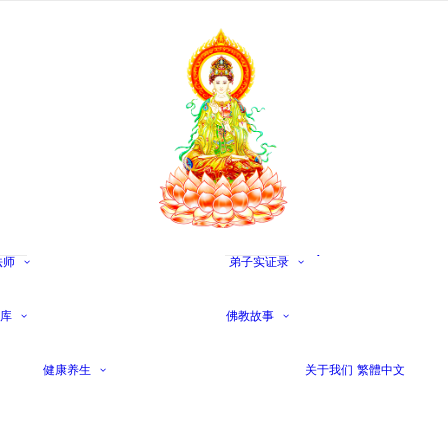
带安来活动
佛陀的十大弟
带安来修法
子
法师
弟子实证录
佛经集录
带安来百喻
弟子实修实
十六阿罗汉的
法华经
带安来问答
故事
库
佛教故事
华严经
带安来法语
善财童子五十
楞严经
素食生活
健康养生
关于我们
繁體中文
三参
长阿含经
生活养生
佛经中的故事
因果启示录