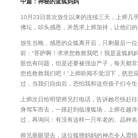
中篇：神秘的蓝狐妈妈
10月23日首次放生以来的连续三天，上师
佛坛，叩头感恩，并恳求上师加持，让他们的
放生当晚，感恩的众狐离开后，只剩最后一位
前：“菩萨啊！求求您救救我吧！我是蓝狐妈
脏也有问题，但是还要被强迫产子，每天都非
您也救救我们吧！”上师听闻不觉泪下，慈悲
过，当我们自由后，恐怕我和这些孩子们今生
上师次日给明望师兄打电话，告诉她尽快赶往
身驾车而去，一路赶到临潼狐场，上师在越洋
过，再询问：有没有这样一只年老的、品种名
师兄垂眼望去，这位狐狸妈妈的神态令人震惊