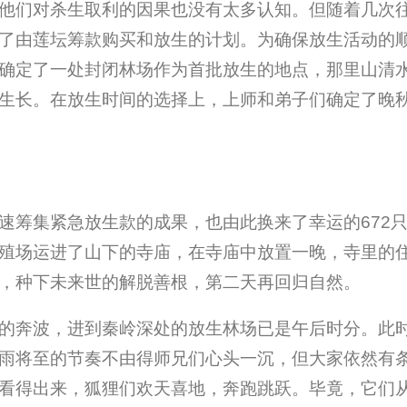
他们对杀生取利的因果也没有太多认知。但随着几次
了由莲坛筹款购买和放生的计划。为确保放生活动的
确定了一处封闭林场作为首批放生的地点，那里山清
生长。在放生时间的选择上，上师和弟子们确定了晚
筹集紧急放生款的成果，也由此换来了幸运的672只被
殖场运进了山下的寺庙，在寺庙中放置一晚，寺里的
，种下未来世的解脱善根，第二天再回归自然。
的奔波，进到秦岭深处的放生林场已是午后时分。此
雨将至的节奏不由得师兄们心头一沉，但大家依然有
看得出来，狐狸们欢天喜地，奔跑跳跃。毕竟，它们