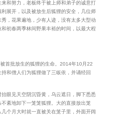
往来和努力，老板终于被上师和弟子的诚意打
顺利展开，以及被放生后狐狸的安全，几位师
水秀，花果遍地，少有人迹，没有太多大型动
秋和初春两季林间野果丰裕的时间，以最大程
首批放生的狐狸的生命。2014年10月22
住持和僧人们为狐狸做了三皈依，并诵经回
时抬眼见天空阴沉昏黄，乌云遮日，脚下悉悉
条不紊地卸下一笼笼狐狸。大的直接放出笼
从几个月大时就一直被关在笼子里，外面开阔