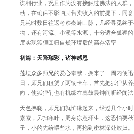
谋利行业，况且作为没有接触过佛法的人群，
动，在确保不影响其售卖收入的前提下，同意
兄耗时数日往返考察秦岭山脉，几经寻觅终于
物，还有河流、小溪等水源，十分适合狐狸的
度实现狐狸回归自然环境后的高存活率。
初篇：天降瑞彩，诸神感恩
莲坛众多师兄的爱心奉献，换来了一周内便迅速
日，师兄们租赁了两辆卡车，首先把狐狸从养
向，使狐狸们也有机缘在暮鼓晨钟间听经闻法
天色拂晓，师兄们就忙碌起来，经过几个小时
索索，风扫寒叶，周身凉意环生，这恐怕要秋
子，小的先给喂些水，再抱到密林深处放归。