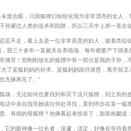
几乎未曾合眼，只因狐狸们纷纷化现为非常漂亮的女人
子孙避过人类的追杀和陷阱，所以三天中上师一直在
迟迟不走，看上去是一位非常高贵的妇人，披着类似
妈，我三十多年一直被关在养殖场，每年都要产下很多
常痛苦！您刚刚放生的狐狸中有一部分是我的子孙，
应允了蓝狐妈妈的祈求。蓝狐妈妈跪拜谢恩，离开前又
也无缘再见了。”
狐场，无论如何也要找到和买下这只狐狸，到之前的
电话中亲自指导她该往何处寻找，直到停步在某一狐
贵、有病的母狐狸？他俩看起来惊呆了，面面相觑道：
，它的眼神像一位长者，深邃，淡定，好像在等待着师