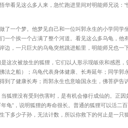
悟华看见这么多人来，急忙跑进里间对明能师兄说：“
做了一个梦。他梦见自己和一位叫郭永生的小学同学
们一个挨一个占满了整个河道。看见这么多乌龟，他
岸边，一只巨大的乌龟突然跳进船里，明能师兄也一
们是这次被放生的狐狸，它们以人形示现皈依和感恩，
佛法之船）；乌龟代表身体健康、长寿延年；同学郭
得到了健康长寿；而郭永生也意喻国永生，佛菩萨告诉
，当狐狸没有受到伤害时，是有机会修行成仙的。正因
万年龟”，说明狐狸的寿命很长。普通的狐狸可以活二
生下多少子孙，无法计数，所以你救下的何止是一只狐