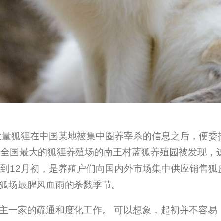
到大量狐狸在中国某地被集中圈养宰杀的信息之后，便
称全国最大的狐狸养殖场的南王村蓝狐养殖园被发现，
底到12月初，是养殖户们向国内外市场集中供应销售
狐场最腥风血雨的杀戮季节。
主一家的疏通和度化工作。 可以想象，起初并不容易