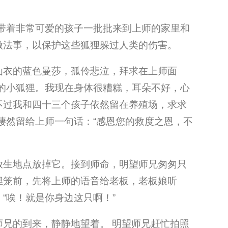
，带着非常可爱的孩子一批批来到上师的家里和
做法事，以保护这些狐狸躲过人类的伤害。
仙衣的蓝色曼莎，孤伶悲泣，拜求在上师面
的小狐狸。我现在身体很糟糕，耳朵不好，心
不过我和四十三个孩子依然留在养殖场，求求
凄然留给上师一句话：“感恩您的救度之恩，不
放生地点放掉它。接到师命，明望师兄匆匆只
狸笼前，先将上师的语音给老板，老板娘听
“唉！就是你身边这只啊！”
兄的到来，静静地望着。 明望师兄赶忙拍照