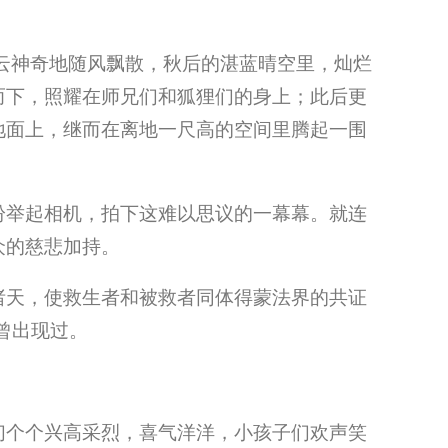
云神奇地随风飘散，秋后的湛蓝晴空里，灿烂
而下，照耀在师兄们和狐狸们的身上；此后更
地面上，继而在离地一尺高的空间里腾起一围
纷举起相机，拍下这难以思议的一幕幕。就连
众的慈悲加持。
诸天，使救生者和被救者同体得蒙法界的共证
曾出现过。
们个个兴高采烈，喜气洋洋，小孩子们欢声笑