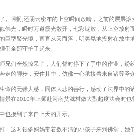
了。 刚刚还阴云密布的上空瞬间放晴，之前的层层滚
似佛光，瞬时万道霞光散开，七彩绽放，从上空放射
的巨型聚光境，直直从天而落，明晃晃地投射在放生
狸们全部守护了起来。
师兄们全然惊呆了，人们暂时停下了手中的作业，纷
奔走的脚步，安住其中，仿佛一心承接着来自诸尊圣
生命的无缘大慈，同体大悲的善行，感动了法界中的
情景在2010年上师赴河南艾滋村做大型超度法会时也
中也接到了来自上天的开示。
拜，这时很多妈妈带着数不清的小孩子来到佛堂，她