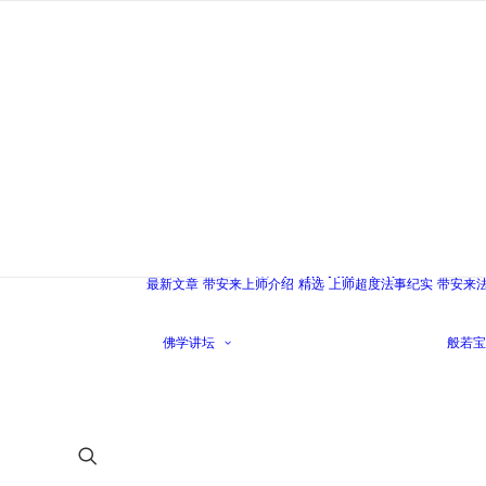
带安来禅修讲
座
带安来佛学讲
最新文章
带安来上师介绍
精选
上师超度法事纪实
带安来
座
佛学常识一点
佛学讲坛
般若宝
通
走进佛教入门
篇
密法之基础教