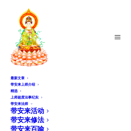
最新文章
带安来上师介绍
精选
2023年农历七月三十 地
上师超度法事纪实
带安来法师
藏菩萨圣诞
带安来活动
带安来修法
2023年9月14日
|
IN
佛家殊胜节日
|
BY
MASTER DIANA BUDDHIST
NETWORK
带安来百喻